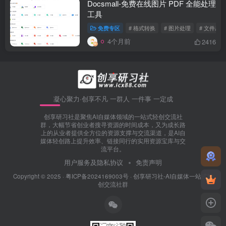
Docsmall-免费在线图片 PDF 全能处理
工具
免费专区
# 格式转换
# 图片处理
# 文件压缩
4个月前
2416
凝心聚力·创享不凡 一群人 一件事 一定成
创享研习社是聚焦AI自媒体领域的一站式轻创交流社
群，大幅节省创业者搜寻资源的时间成本，又为成长路
上的从业者提供全方位的资源支撑与交流渠道，是AI自
媒体轻创路上提升效率、链接同行的实用资源宝库与交
流平台。
用户服务及隐私协议
免责声明
Copyright © 2025 ·
粤ICP备2024169003号
·
创享研习社
-AI自媒体一站式轻
创交流社群